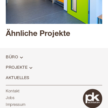
Neubau Kita Am Lachengraben,
Götzenhain Dreieich
Ähnliche Projekte
Zum Projekt
BÜRO
PROJEKTE
AKTUELLES
Kontakt
Jobs
Impressum